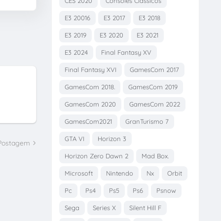
CES 2020
Consoles Clássicos
E3 20016
E3 2017
E3 2018
E3 2019
E3 2020
E3 2021
E3 2024
Final Fantasy XV
Final Fantasy XVI
GamesCom 2017
GamesCom 2018.
GamesCom 2019
GamesCom 2020
GamesCom 2022
GamesCom2021
GranTurismo 7
GTA VI
Horizon 3
 Postagem
Horizon Zero Dawn 2
Mad Box.
Microsoft
Nintendo
Nx
Orbit
Pc
Ps4
Ps5
Ps6
Psnow
Sega
Series X
Silent Hill F