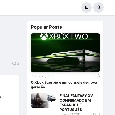
Popular Posts
s
0
janeiro 25, 2017
71
O Xbox Scorpio é um console de nova
geração
FINAL FANTASY XV
por
CONFIRMADO EM
ESPANHOL E
PORTUGUÊS
março 23, 2016
23