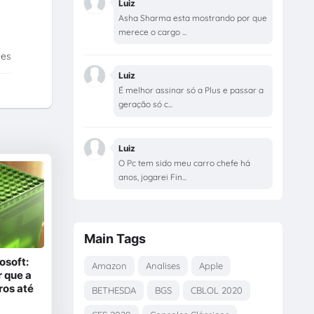
Luiz
Asha Sharma esta mostrando por que
merece o cargo ...
tes
Luiz
É melhor assinar só a Plus e passar a
geração só c...
Luiz
O Pc tem sido meu carro chefe há
anos, jogarei Fin...
Main Tags
osoft:
Amazon
Analises
Apple
 que a
ros até
BETHESDA
BGS
CBLOL 2020