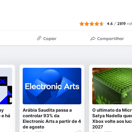
4.6
/
2819
ra
Copiar
Compartilhar
ay
Arábia Saudita passa a
O ultimato da Micr
 e há
controlar 93% da
Satya Nadella quer
Electronic Arts a partir de 4
Xbox volte aos luc
de agosto
2027