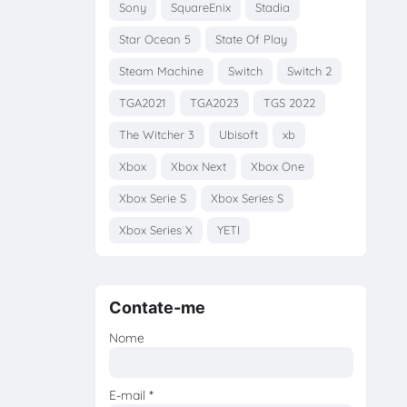
Sony
SquareEnix
Stadia
Star Ocean 5
State Of Play
Steam Machine
Switch
Switch 2
TGA2021
TGA2023
TGS 2022
The Witcher 3
Ubisoft
xb
Xbox
Xbox Next
Xbox One
Xbox Serie S
Xbox Series S
Xbox Series X
YETI
Contate-me
Nome
E-mail
*