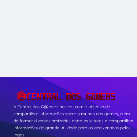
A Central dos G@mers nasceu com o objetivo de
compartilhar informações sobre o mundo dos games, além
de formar diversas amizades entre os leitores e compartilhar
informações de grande utilidade para os apaixonados pelos
jogos.