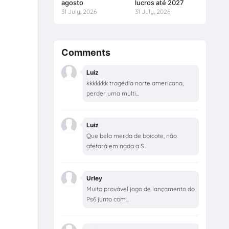
agosto
lucros até 2027
31 July, 2026
31 July, 2026
Comments
Luiz
kkkkkkk tragédia norte americana,
perder uma multi...
Luiz
Que bela merda de boicote, não
afetará em nada a S...
Urley
Muito provável jogo de lançamento do
Ps6 junto com...