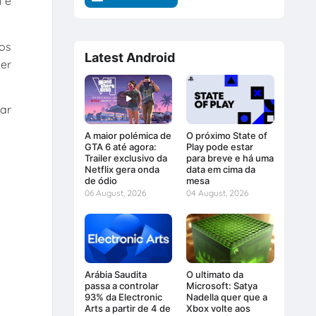
i e
os
Latest Android
yer
gar
A maior polémica de
O próximo State of
GTA 6 até agora:
Play pode estar
Trailer exclusivo da
para breve e há uma
Netflix gera onda
data em cima da
de ódio
mesa
06 August, 2026
04 August, 2026
Arábia Saudita
O ultimato da
passa a controlar
Microsoft: Satya
93% da Electronic
Nadella quer que a
Arts a partir de 4 de
Xbox volte aos