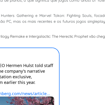
a de planos, o que significa que jogos como Ghost of Yote
 Hunters Gathering e Marvel Tokon: Fighting Souls, focad
são PC, mas os mais recentes e os futuros jogos singlepla
ilogy Remake e Intergalactic: The Herectic Prophet vão che