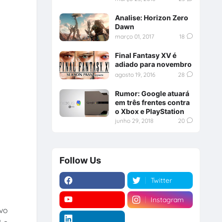
Analise: Horizon Zero
Dawn
março 01, 2017
18
Final Fantasy XV é
adiado para novembro
agosto 19, 2016
28
Rumor: Google atuará
em três frentes contra
o Xbox e PlayStation
junho 29, 2018
20
Follow Us
Twitter
Instagram
ivo