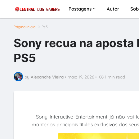
Postagens
Autor
Sob
Página inicial
Ps5
Sony recua na aposta 
PS5
by
Alexandre Vieira
•
maio 19, 2026
•
1 min read
Sony Interactive Entertainment já não vai l
manter os principais títulos exclusivos dos seu