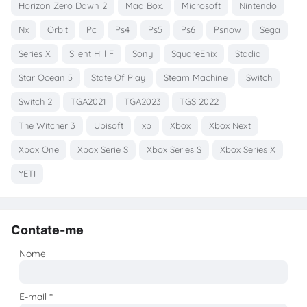
Horizon Zero Dawn 2
Mad Box.
Microsoft
Nintendo
Nx
Orbit
Pc
Ps4
Ps5
Ps6
Psnow
Sega
Series X
Silent Hill F
Sony
SquareEnix
Stadia
Star Ocean 5
State Of Play
Steam Machine
Switch
Switch 2
TGA2021
TGA2023
TGS 2022
The Witcher 3
Ubisoft
xb
Xbox
Xbox Next
Xbox One
Xbox Serie S
Xbox Series S
Xbox Series X
YETI
Contate-me
Nome
E-mail
*