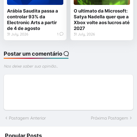
Arábia Saudita passa a
O ultimato da Microsoft:
controlar 93% da
Satya Nadella quer que a
Electronic Arts a partir
Xbox volte aos lucros até
de 4 de agosto
2027
31 July, 2026
1
31 July, 2026
Postar um comentário
Nos deixe saber sua opinião...
Postagem Anterior
Próxima Postagem
Popular Posts