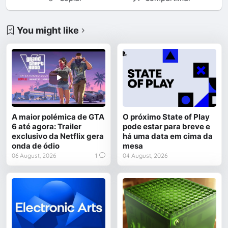
You might like
A maior polémica de GTA
O próximo State of Play
6 até agora: Trailer
pode estar para breve e
exclusivo da Netflix gera
há uma data em cima da
onda de ódio
mesa
06 August, 2026
1
04 August, 2026