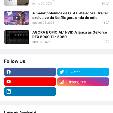
junho 29, 2018
20
A maior polémica de GTA 6 até agora: Trailer
exclusivo da Netflix gera onda de ódio
agosto 06, 2026
1
AGORA É OFICIAL: NVIDIA lança as GeForce
RTX 5060 Ti e 5060
abril 15, 2025
46
Follow Us
Twitter
Instagram
Latest Android