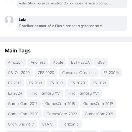
Asha Sharma esta mostrando por que merece o cargo ...
Luiz
É melhor assinar só a Plus e passar a geração só c...
Main Tags
Amazon
Analises
Apple
BETHESDA
BGS
CBLOL 2020
CES 2020
Consoles Clássicos
E3 20016
E3 2017
E3 2018
E3 2019
E3 2020
E3 2021
E3 2024
Final Fantasy XV
Final Fantasy XVI
GamesCom 2017
GamesCom 2018.
GamesCom 2019
GamesCom 2020
GamesCom 2022
GamesCom2021
GranTurismo 7
GTA VI
Horizon 3