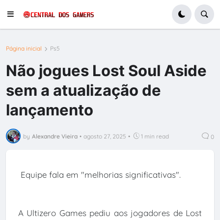
Página inicial
Ps5
Não jogues Lost Soul Aside
sem a atualização de
lançamento
by
Alexandre Vieira
•
agosto 27, 2025
•
1 min read
0
Equipe fala em "melhorias significativas".
A Ultizero Games pediu aos jogadores de Lost