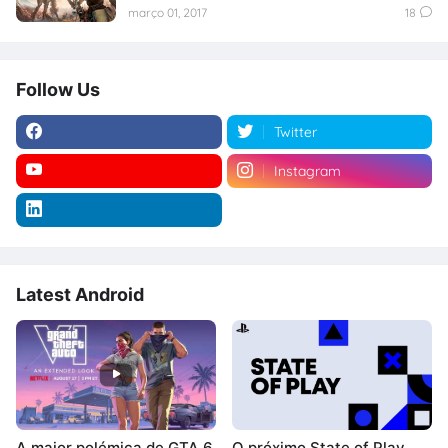
março 01, 2017
18
Follow Us
Twitter
Instagram
Latest Android
A maior polémica de GTA 6
O próximo State of Play