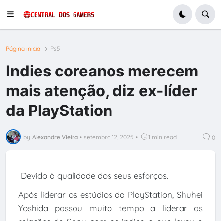
Página inicial
Ps5
Indies coreanos merecem
mais atenção, diz ex-líder
da PlayStation
by
Alexandre Vieira
•
setembro 12, 2025
•
1 min read
0
Devido à qualidade dos seus esforços.
Após liderar os estúdios da PlayStation, Shuhei
Yoshida passou muito tempo a liderar as