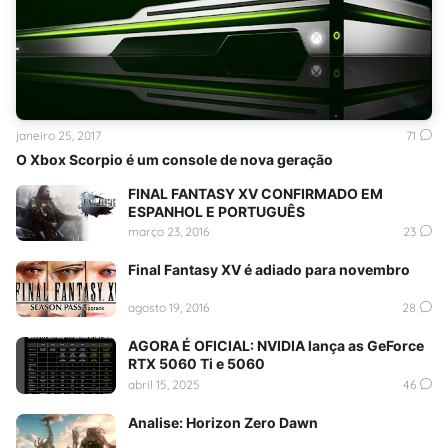
janeiro 25, 2017
71
O Xbox Scorpio é um console de nova geração
FINAL FANTASY XV CONFIRMADO EM
ESPANHOL E PORTUGUÊS
março 23, 2016
23
Final Fantasy XV é adiado para novembro
agosto 19, 2016
28
AGORA É OFICIAL: NVIDIA lança as GeForce
RTX 5060 Ti e 5060
abril 15, 2025
46
Analise: Horizon Zero Dawn