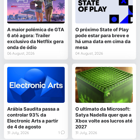
A maior polémica de GTA
O próximo State of Play
6 até agora: Trailer
pode estar para breve e
exclusivo da Netflix gera
há uma data em cima da
onda de ódio
mesa
06 August, 2026
04 August, 2026
Arábia Saudita passa a
O ultimato da Microsoft:
controlar 93% da
Satya Nadella quer que a
Electronic Arts a partir
Xbox volte aos lucros até
de 4 de agosto
2027
31 July, 2026
1
31 July, 2026