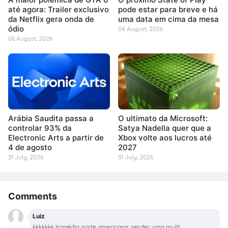
até agora: Trailer exclusivo
pode estar para breve e há
da Netflix gera onda de
uma data em cima da mesa
ódio
04 August, 2026
06 August, 2026
Arábia Saudita passa a
O ultimato da Microsoft:
controlar 93% da
Satya Nadella quer que a
Electronic Arts a partir de
Xbox volte aos lucros até
4 de agosto
2027
31 July, 2026
31 July, 2026
Comments
Luiz
kkkkkkk tragédia norte americana, perder uma multi...