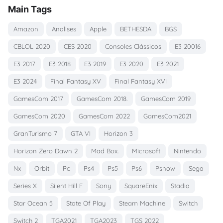
Main Tags
Amazon
Analises
Apple
BETHESDA
BGS
CBLOL 2020
CES 2020
Consoles Clássicos
E3 20016
E3 2017
E3 2018
E3 2019
E3 2020
E3 2021
E3 2024
Final Fantasy XV
Final Fantasy XVI
GamesCom 2017
GamesCom 2018.
GamesCom 2019
GamesCom 2020
GamesCom 2022
GamesCom2021
GranTurismo 7
GTA VI
Horizon 3
Horizon Zero Dawn 2
Mad Box.
Microsoft
Nintendo
Nx
Orbit
Pc
Ps4
Ps5
Ps6
Psnow
Sega
Series X
Silent Hill F
Sony
SquareEnix
Stadia
Star Ocean 5
State Of Play
Steam Machine
Switch
Switch 2
TGA2021
TGA2023
TGS 2022